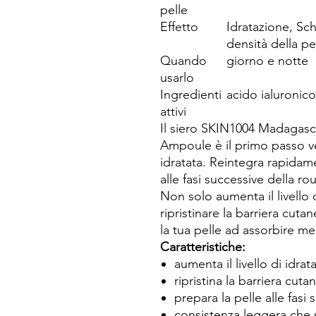
pelle
Effetto
Idratazione, Sch
densità della pe
Quando
giorno e notte
usarlo
Ingredienti
acido ialuronico
attivi
Il siero SKIN1004 Madagasca
Ampoule è il primo passo v
idratata. Reintegra rapidame
alle fasi successive della ro
Non solo aumenta il livello 
ripristinare la barriera cut
la tua pelle ad assorbire me
Caratteristiche:
aumenta il livello di idrat
ripristina la barriera cuta
prepara la pelle alle fasi
consistenza leggera che