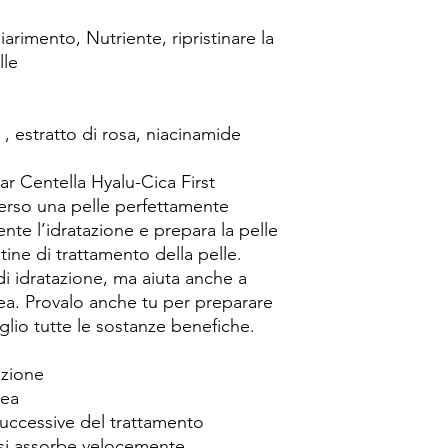
iarimento, Nutriente, ripristinare la
lle
 , estratto di rosa, niacinamide
r Centella Hyalu-Cica First
erso una pelle perfettamente
nte l’idratazione e prepara la pelle
utine di trattamento della pelle.
di idratazione, ma aiuta anche a
anea. Provalo anche tu per preparare
glio tutte le sostanze benefiche.
azione
nea
 successive del trattamento
 si assorbe velocemente