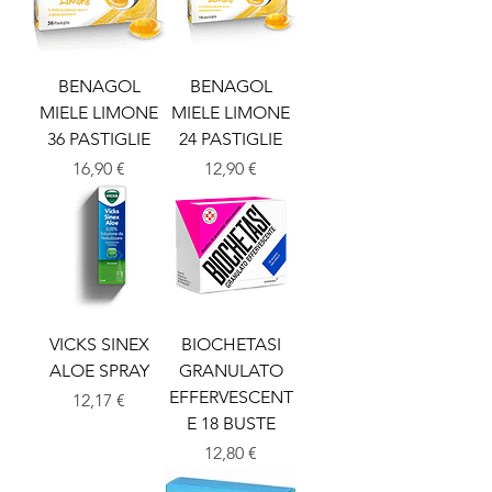
BENAGOL
BENAGOL
MIELE LIMONE
MIELE LIMONE
36 PASTIGLIE
24 PASTIGLIE
Prezzo
Prezzo
16,90 €
12,90 €
VICKS SINEX
BIOCHETASI
ALOE SPRAY
GRANULATO
EFFERVESCENT
Prezzo
12,17 €
E 18 BUSTE
Prezzo
12,80 €