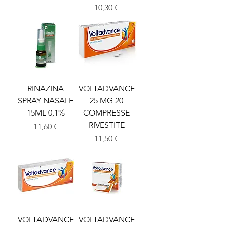
Prezzo
10,30 €
RINAZINA
VOLTADVANCE
SPRAY NASALE
25 MG 20
15ML 0,1%
COMPRESSE
RIVESTITE
Prezzo
11,60 €
Prezzo
11,50 €
VOLTADVANCE
VOLTADVANCE