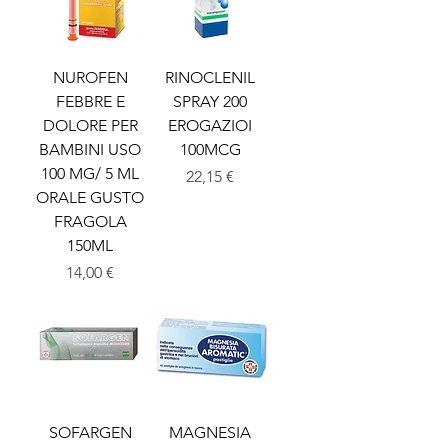
NUROFEN
RINOCLENIL
FEBBRE E
SPRAY 200
DOLORE PER
EROGAZIOI
BAMBINI USO
100MCG
100 MG/ 5 ML
Prezzo
22,15 €
ORALE GUSTO
FRAGOLA
150ML
Prezzo
14,00 €
SOFARGEN
MAGNESIA