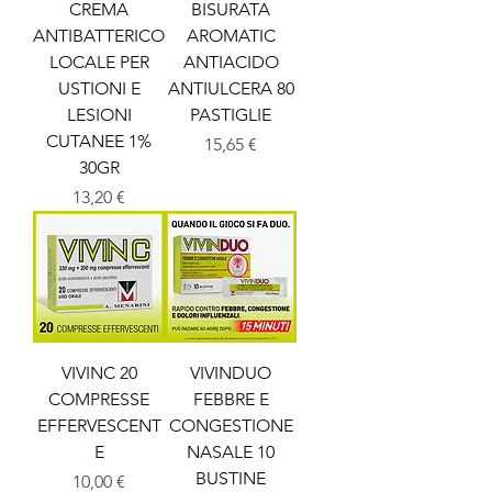
CREMA
BISURATA
ANTIBATTERICO
AROMATIC
LOCALE PER
ANTIACIDO
USTIONI E
ANTIULCERA 80
LESIONI
PASTIGLIE
CUTANEE 1%
Prezzo
15,65 €
30GR
Prezzo
13,20 €
VIVINC 20
VIVINDUO
COMPRESSE
FEBBRE E
EFFERVESCENT
CONGESTIONE
E
NASALE 10
BUSTINE
Prezzo
10,00 €