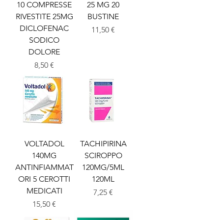
10 COMPRESSE
25 MG 20
RIVESTITE 25MG
BUSTINE
DICLOFENAC
Prezzo
11,50 €
SODICO
DOLORE
Prezzo
8,50 €
VOLTADOL
TACHIPIRINA
140MG
SCIROPPO
ANTINFIAMMAT
120MG/5ML
ORI 5 CEROTTI
120ML
MEDICATI
Prezzo
7,25 €
Prezzo
15,50 €