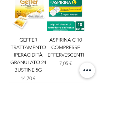
GEFFER
ASPIRINA C 10
TRATTAMENTO
COMPRESSE
IPERACIDITÀ
EFFERVESCENTI
GRANULATO 24
Prezzo
7,05 €
BUSTINE 5G
Prezzo
14,70 €
ASPIRINA C 40
ASPIRINA
COMPRESSE
DOLORE E