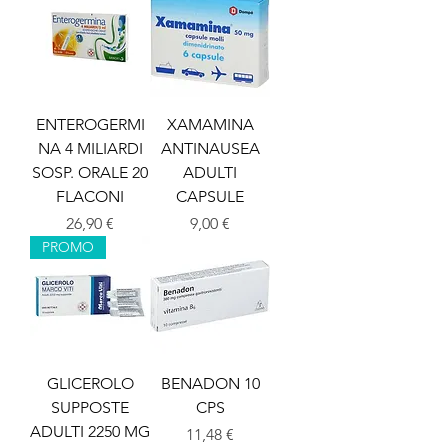
ENTEROGERMI
XAMAMINA
NA 4 MILIARDI
ANTINAUSEA
SOSP. ORALE 20
ADULTI
FLACONI
CAPSULE
Prezzo
Prezzo
26,90 €
9,00 €
PROMO
GLICEROLO
BENADON 10
SUPPOSTE
CPS
ADULTI 2250 MG
Prezzo
11,48 €