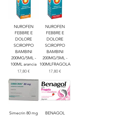
NUROFEN
NUROFEN
FEBBRE E
FEBBRE E
DOLORE
DOLORE
SCIROPPO
SCIROPPO
BAMBINI
BAMBINI
200MG/5ML -
200MG/5ML -
100ML arancia
100MLFRAGOLA
Prezzo
Prezzo
17,80 €
17,80 €
Simecrin 80 mg
BENAGOL