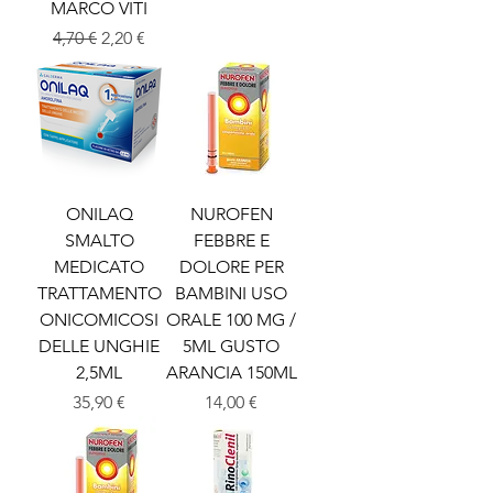
MARCO VITI
Prezzo regolare
Prezzo scontato
4,70 €
2,20 €
ONILAQ
NUROFEN
SMALTO
FEBBRE E
MEDICATO
DOLORE PER
TRATTAMENTO
BAMBINI USO
ONICOMICOSI
ORALE 100 MG /
DELLE UNGHIE
5ML GUSTO
2,5ML
ARANCIA 150ML
Prezzo
Prezzo
35,90 €
14,00 €