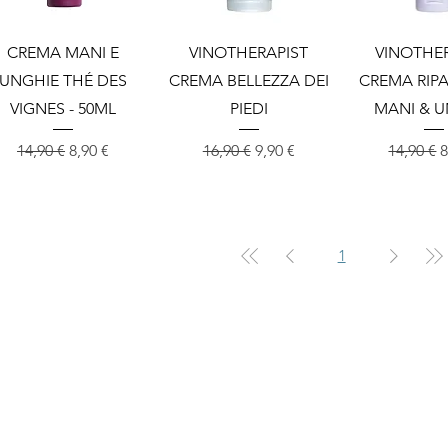
Vista rapida
Vista rapida
Vista ra
CREMA MANI E
VINOTHERAPIST
VINOTHE
UNGHIE THÉ DES
CREMA BELLEZZA DEI
CREMA RIPA
VIGNES - 50ML
PIEDI
MANI & 
Prezzo regolare
Prezzo scontato
Prezzo regolare
Prezzo scontato
Prezzo r
P
14,90 €
8,90 €
16,90 €
9,90 €
14,90 €
8
1