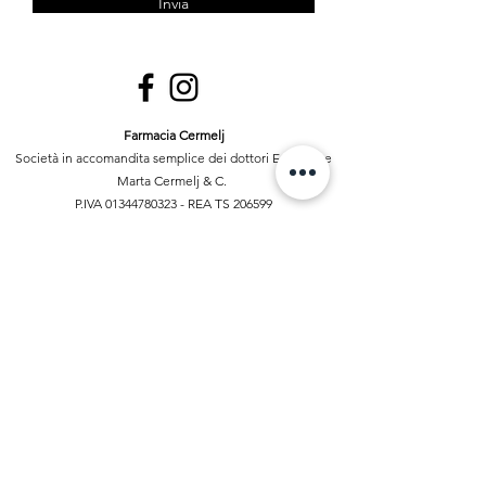
Invia
Farmacia Cermelj
Società in accomandita semplice dei dottori Edoardo e
Marta Cermelj & C.
P.IVA 01344780323 - REA TS 206599
Via di Prosecco 3, 34151 Opicina - Trieste
040214441
-
3516060650
info@farmaciacermelj.com
Informative
Informativa sulla Privacy
Termini e condizioni del servizio
Informativa sui rimborsi
Informativa sulle spedizioni
Autorizzazione Ministero della Salute