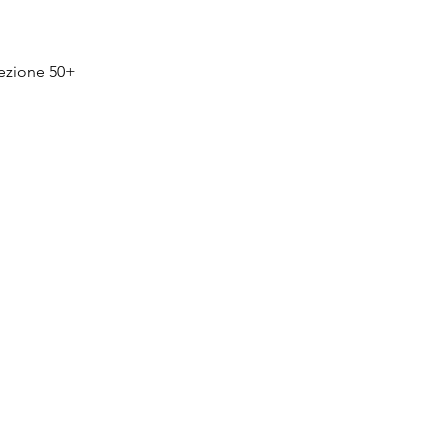
Vista rapida
tezione 50+