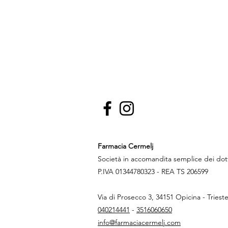
Farmacia Cermelj
Società in accomandita semplice dei do
P.IVA 01344780323 - REA TS 206599
Via di Prosecco 3, 34151 Opicina - Triest
040214441
-
3516060650
info@farmaciacermelj.com