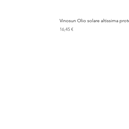
Vinosun Olio solare altissima pro
Prezzo
16,45 €