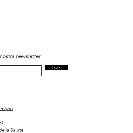
la nostra newsletter
Invia
ervizio
ni
della Salute