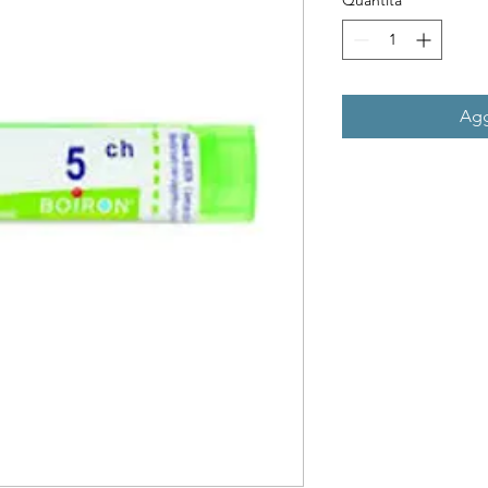
Quantità
*
Agg