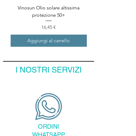
Vinosun Olio solare altissima
Vinosun Protect Stick I
protezione 50+
Prezzo
16,45 €
Aggiungi al carrello
I NOSTRI SERVIZI
ORDINI
WHATSAPP