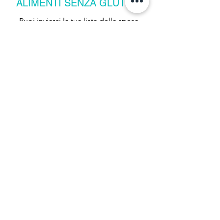
ALIMENTI SENZA GLUTINE
Puoi inviarci la tua lista della spesa
Gluten-free via email o Whatsapp. Per
ritirare l'ordine, porta la tua tessera
sanitaria.
COSMESI
COREANA
Punto di riferimento a Trieste per la
cosmesi Coreana, trovi i brand più virali
del momento. Vieni a curiosare o
prenota una consulenza.