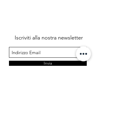
Iscriviti alla nostra newsletter
Invia
Farmacia Cermelj
Società in accomandita semplice dei dottori Edoardo e
Marta Cermelj & C.
P.IVA 01344780323 - REA TS 206599
Via di Prosecco 3, 34151 Opicina - Trieste