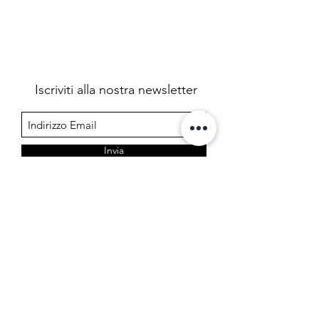
Iscriviti alla nostra newsletter
Invia
Farmacia Cermelj
Società in accomandita semplice dei dottori Edoardo e
Marta Cermelj & C.
P.IVA 01344780323 - REA TS 206599
Via di Prosecco 3, 34151 Opicina - Trieste