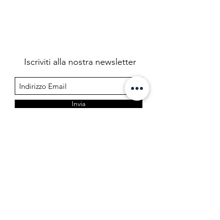
Iscriviti alla nostra newsletter
Invia
Farmacia Cermelj
Società in accomandita semplice dei dottori Edoardo e
Marta Cermelj & C.
P.IVA 01344780323 - REA TS 206599
Via di Prosecco 3, 34151 Opicina - Trieste