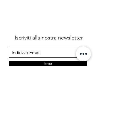
Iscriviti alla nostra newsletter
Invia
Farmacia Cermelj
Società in accomandita semplice dei dottori Edoardo e
Marta Cermelj & C.
P.IVA 01344780323 - REA TS 206599
Via di Prosecco 3, 34151 Opicina - Trieste